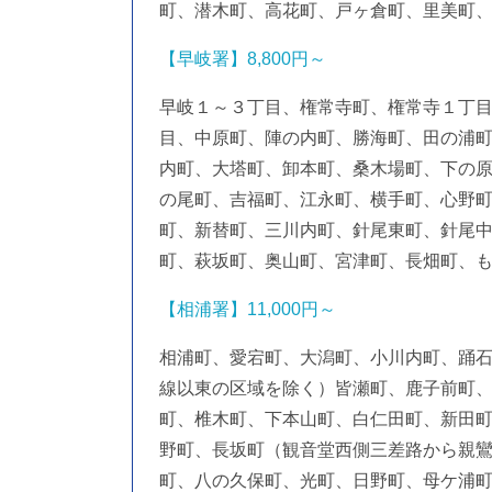
町、潜木町、高花町、戸ヶ倉町、里美町
【早岐署】8,800円～
早岐１～３丁目、権常寺町、権常寺１丁
目、中原町、陣の内町、勝海町、田の浦
内町、大塔町、卸本町、桑木場町、下の
の尾町、吉福町、江永町、横手町、心野
町、新替町、三川内町、針尾東町、針尾
町、萩坂町、奥山町、宮津町、長畑町、
【相浦署】11,000円～
相浦町、愛宕町、大潟町、小川内町、踊
線以東の区域を除く）皆瀬町、鹿子前町
町、椎木町、下本山町、白仁田町、新田
野町、長坂町（観音堂西側三差路から親
町、八の久保町、光町、日野町、母ケ浦