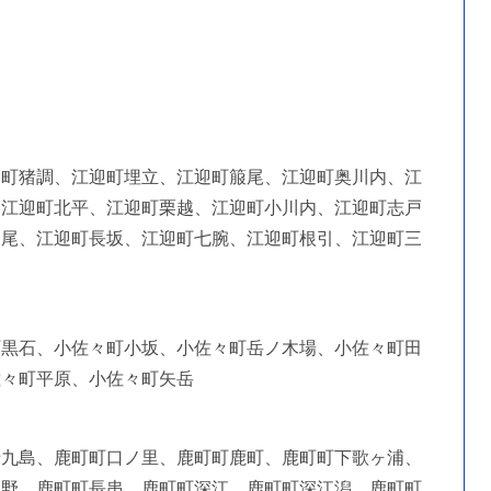
迎町猪調、江迎町埋立、江迎町箙尾、江迎町奥川内、江
、江迎町北平、江迎町栗越、江迎町小川内、江迎町志戸
中尾、江迎町長坂、江迎町七腕、江迎町根引、江迎町三
町黒石、小佐々町小坂、小佐々町岳ノ木場、小佐々町田
佐々町平原、小佐々町矢岳
十九島、鹿町町口ノ里、鹿町町鹿町、鹿町町下歌ヶ浦、
中野、鹿町町長串、鹿町町深江、鹿町町深江潟、鹿町町