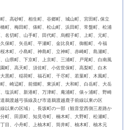
町、高砂町、相生町、谷郷町、城山町、宮田町､保立
折橋町、梅田町、俵町、松山町、浜田町、常盤町、松浦
町、名切町、山手町、田代町、烏帽子町、上町、元町、
大久保町、矢岳町、平瀬町、金比良町、御船町、今福
、桜木町、小島町、神島町、立神町、赤崎町、島瀬町、
町、山県町、下京町、上京町、三浦町、戸尾町、白南風
祇園町、高天町、須佐町、小佐世保町、高梨町、白木
、大黒町、稲荷町、福石町、干尽町、若葉町、木風町、
新町、崎辺町、前畑町、東浜町、大和町、白岳町、大岳
町、塩浜町、新港町、万津町、庵浦町、俵ヶ浦町、野崎
市道鵜渡越弓張線及び市道鵜渡越鹿子前線以東の区
前線以東の区域）、長坂町の一部（観音堂西側三差路か
原分町、田原町、知見寺町、楠木町、大野町、松瀬町、
４丁目、小舟町、上柚木町、筒井町、柚木町、柚木元