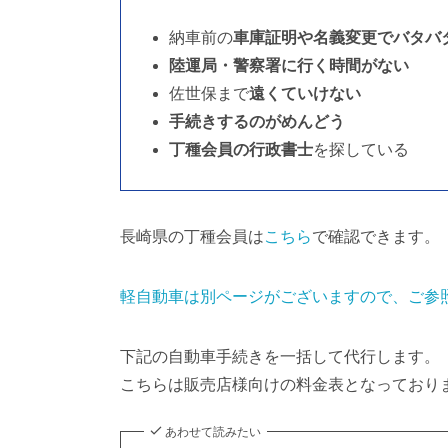
納車前の
車庫証明や名義変更でバタバ
陸運局・警察署に行く時間がない
佐世保まで
遠くていけない
手続きするのがめんどう
丁種会員の行政書士
を探している
長崎県の丁種会員は
こちら
で確認できます。
軽自動車は別ページがございますので、ご参
下記の自動車手続きを一括して代行します。
こちらは販売店様向けの料金表となっており
あわせて読みたい