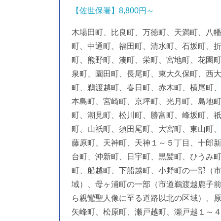
【佐世保署】8,800円～
木場田町、比良町、万徳町、天満町、八幡
町、中通町、福田町、清水町、石坂町、
町、熊野町、湊町、栄町、宮地町、花園
泉町、園田町、長尾町、東大久保町、西
町、鵜渡越町、春日町、赤木町、横尾町
本島町、宮崎町、京坪町、光月町、島地
町、潮見町、松川町、勝富町、峰坂町、
町、山祇町、須田尾町、大宮町、東山町
藤原町、天神町、天神１～５丁目、十郎
台町、沖新町、日宇町、黒髪町、ひうみ
町、船越町、下船越町、小野町の一部（
域）、母ヶ浦町の一部（市道鵜渡越鹿子
ら親鸞聖人像に至る道路以北の区域）、
矢峰町、松原町、瀬戸越町、瀬戸越１～