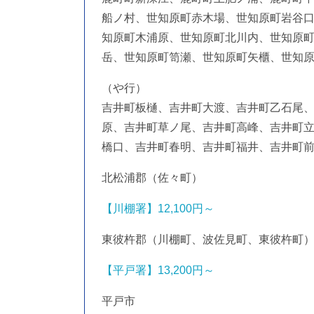
船ノ村、世知原町赤木場、世知原町岩谷
知原町木浦原、世知原町北川内、世知原
岳、世知原町笥瀬、世知原町矢櫃、世知
（や行）
吉井町板樋、吉井町大渡、吉井町乙石尾
原、吉井町草ノ尾、吉井町高峰、吉井町
橋口、吉井町春明、吉井町福井、吉井町
北松浦郡（佐々町）
【川棚署】12,100円～
東彼杵郡（川棚町、波佐見町、東彼杵町
【平戸署】13,200円～
平戸市