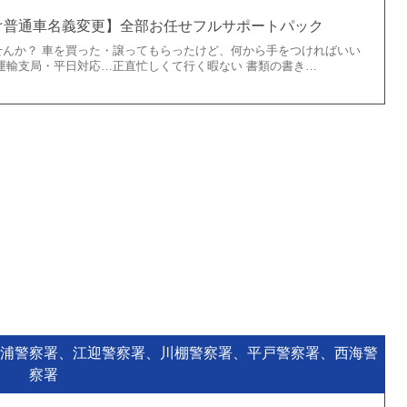
け普通車名義変更】全部お任せフルサポートパック
せんか？ 車を買った・譲ってもらったけど、何から手をつければいい
運輸支局・平日対応…正直忙しくて行く暇ない 書類の書き…
浦警察署、江迎警察署、川棚警察署、平戸警察署、西海警
察署