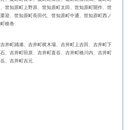
口、世知原町上野原、世知原町太田、世知原町開作、世
町栗迎、世知原町長田代、世知原町中通、世知原町西ノ
原町槍巻
、吉井町踊瀬、吉井町梶木場、吉井町上吉田、吉井町下
立石、吉井町田原、吉井町直谷、吉井町橋川内、吉井町
前岳、吉井町吉元
）