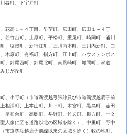
、川谷町、下宇戸町
目、花高１～４丁目、早苗町、広田町、広田１～４丁
町、若竹台町、上原町、平松町、重尾町、崎岡町、浦川
原町、塩浸町、新行江町、三川内本町、三川内新町、口
町、木原町、有福町、指方町、江上町、ハウステンボス
中町、針尾西町、針尾北町、南風崎町、城間町、瀬道
もみじが丘町
石町、小野町（市道鵜渡越弓張線及び市道鵜渡越鹿子前
、上相浦町、上本山町、川下町、木宮町、黒島町、菰田
町、星和台町、高島町、岳野町、竹辺町、棚方町、十文
鸞聖人像に至る道路以北の区域を除く）、中里町、野中
町（市道鵜渡越鹿子前線以東の区域を除く）牧の地町、