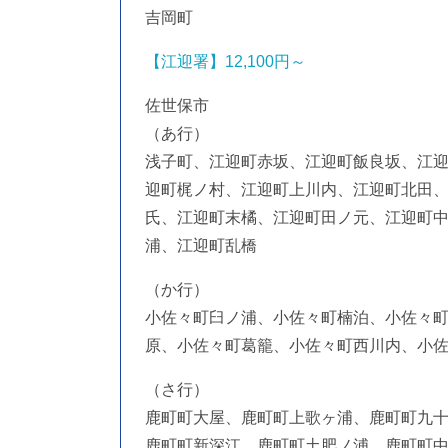
吉岡町
【江迎署】12,100円～
佐世保市
（あ行）
浅子町、江迎町赤坂、江迎町飯良坂、江
迎町梶ノ村、江迎町上川内、江迎町北田
氏、江迎町末橘、江迎町田ノ元、江迎町
浦、江迎町乱橋
（か行）
小佐々町臼ノ浦、小佐々町楠泊、小佐々
原、小佐々町葛籠、小佐々町西川内、小
（さ行）
鹿町町大屋、鹿町町上歌ヶ浦、鹿町町九
鹿町町新深江、鹿町町土肥ノ浦、鹿町町